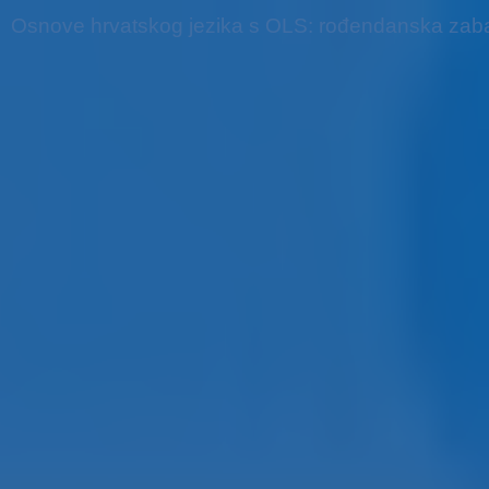
Osnove hrvatskog jezika s OLS: rođendanska zab